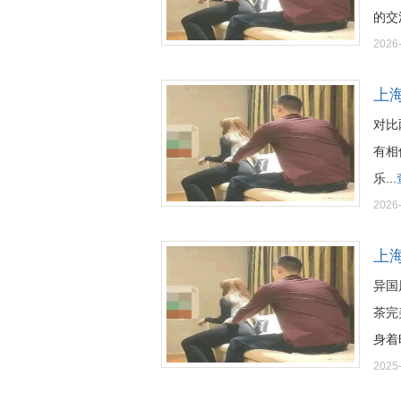
的交流
2026
上
对比
有相
乐...
2026
上
异国
茶完
身着时
2025